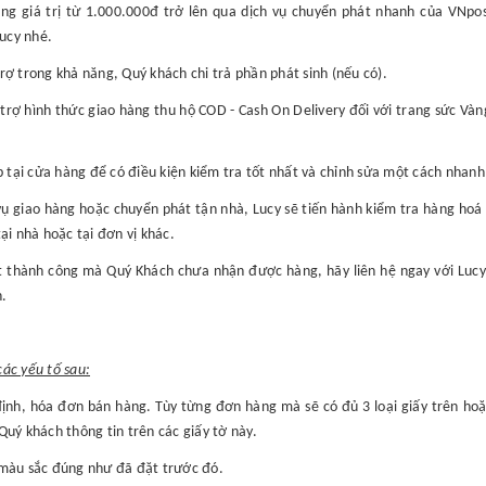
àng giá trị từ 1.000.000đ trở lên qua dịch vụ chuyển phát nhanh của VNp
Lucy nhé.
ợ trong khả năng, Quý khách chi trả phần phát sinh (nếu có).
 trợ hình thức giao hàng thu hộ COD - Cash On Delivery đối với trang sức Và
 tại cửa hàng để có điều kiện kiểm tra tốt nhất và chỉnh sửa một cách nhanh 
vụ giao hàng hoặc chuyển phát tận nhà, Lucy sẽ tiến hành kiểm tra hàng hoá 
ại nhà hoặc tại đơn vị khác.
thành công mà Quý Khách chưa nhận được hàng, hãy liên hệ ngay với Lucy đ
.
ác yếu tố sau:
định, hóa đơn bán hàng. Tùy từng đơn hàng mà sẽ có đủ 3 loại giấy trên ho
 Quý khách thông tin trên các giấy tờ này.
, màu sắc đúng như đã đặt trước đó.