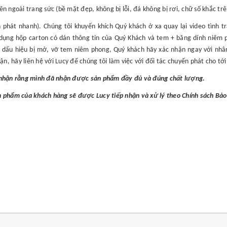
 ngoài trang sức (bề mặt đẹp, không bị lỗi, đá không bị rơi, chữ số khắc tr
phát nhanh). Chúng tôi khuyến khích Quý khách ở xa quay lại video tình tr
 dụng hộp carton có dán thông tin của Quý Khách và tem + băng dính niêm 
 dấu hiệu bị mở, vỡ tem niêm phong, Quý khách hãy xác nhận ngay với nhâ
ận, hãy liên hệ với Lucy để chúng tôi làm việc với đối tác chuyển phát cho tớ
c nhận rằng mình đã nhận được sản phẩm đầy đủ và đúng chất lượng.
n phẩm của khách hàng sẽ được Lucy tiếp nhận và xử lý theo Chính sách Bả