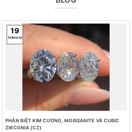
BLOG
19
THÁNG 03
PHÂN BIỆT KIM CƯƠNG, MOISSANITE VÀ CUBIC
ZIRCONIA (CZ)