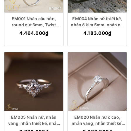
EM001 Nhẫn cầu hôn,
EM004 Nhẫn nữ thiết kế,
round cut 6mm, Twist
nhẫn ổ kim 5mm, nhẫn nữ
Band, Lucy Jewelry
vàng, nhẫn cầu hôn, nhẫn
4.464.000₫
4.183.000₫
đính hôn - Lucy Jewelry
EM005 Nhẫn nữ, nhẫn
EM020 Nhẫn nữ ổ cao,
vàng, nhẫn thiết kế, nhẫn
nhẫn vàng, nhẫn thiết kế,
cầu hôn, nhẫn ổ 4.5mm,
nhẫn cầu hôn, nhẫn đính