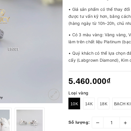
• Giá sản phẩm có thể thay đổi 
được tư vấn kỹ hơn, bằng cách
(hàng ngày từ 10h-20h, chủ nhậ
• Có 3 màu vàng: Vàng vàng, V
làm trên chất liệu Platinum (b
• Quý khách có thể lựa chọn đá
cấy (Labgrown Diamond), Kim 
5.460.000₫
Loại vàng
10K
14K
18K
BẠCH K
–
+
Số lượng: