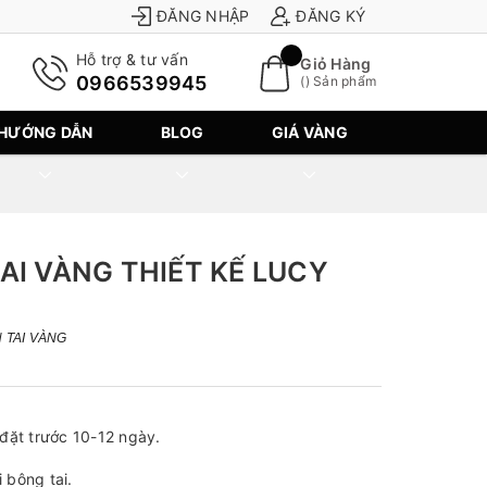
ĐĂNG NHẬP
ĐĂNG KÝ
Hỗ trợ & tư vấn
Giỏ Hàng
0966539945
(
) Sản phẩm
HƯỚNG DẪN
BLOG
GIÁ VÀNG
AI VÀNG THIẾT KẾ LUCY
 TAI VÀNG
đặt trước 10-12 ngày.
 bông tai.