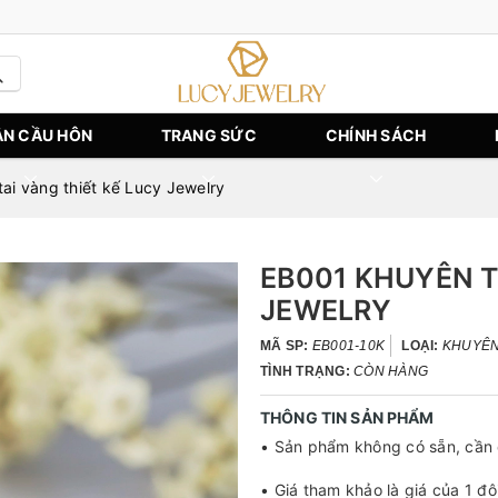
N CẦU HÔN
TRANG SỨC
CHÍNH SÁCH
ai vàng thiết kế Lucy Jewelry
EB001 KHUYÊN T
JEWELRY
MÃ SP:
EB001-10K
LOẠI:
KHUYÊN
TÌNH TRẠNG:
CÒN HÀNG
THÔNG TIN SẢN PHẨM
• Sản phẩm không có sẵn, cần 
• Giá tham khảo là giá của 1 đôi