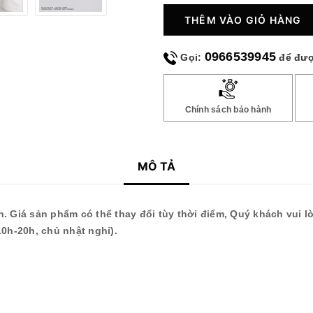
THÊM VÀO GIỎ HÀNG
0966539945
Gọi:
để đượ
Chính sách bảo hành
MÔ TẢ
. Giá sản phẩm có thể thay đổi tùy thời điểm, Quý khách vui 
0h-20h, chủ nhật nghỉ).