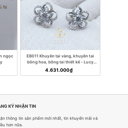
ắn ngọc
EB011 Khuyên tai vàng, khuyên tai
EB014 Kh
ry
bông hoa, bông tai thiết kế - Lucy
diamond, 
Jewelry
4.631.000₫
NG KÝ NHẬN TIN
ận thông tin sản phẩm mới nhất, tin khuyến mãi và
iều hơn nữa.