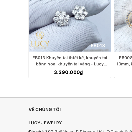
 kế - Lucy
EB013 Khuyên tai thiết kế, khuyên tai
EB008 
bông hoa, khuyên tai vàng - Lucy
10mm, k
Jewelry
3.290.000₫
VỀ CHÚNG TÔI
LUCY JEWELRY
Địa chỉ
: 300 Phố Vọng, P.Phương Liệt, Q.Thanh Xuâ