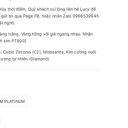
tùy thời điểm, Quý khách vui lòng liên hệ Lucy để
 gửi tin qua Page FB, hoặc nhắn Zalo 0966539945
t nghỉ).
àng trắng, Vàng hồng với giá ngang nhau. Nhận
ạch kim PT900)
: Cubic Zirconia (CZ), Moissanite, Kim cương nuôi
cương tự nhiên (Diamond)
IM PLATINUM