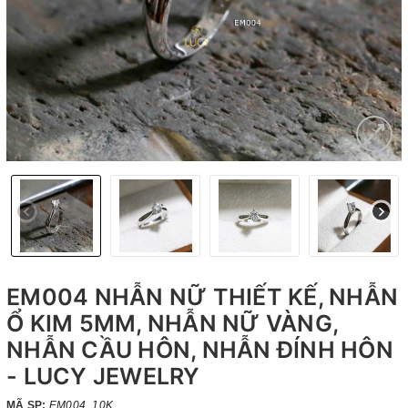
EM004 NHẪN NỮ THIẾT KẾ, NHẪN
Ổ KIM 5MM, NHẪN NỮ VÀNG,
NHẪN CẦU HÔN, NHẪN ĐÍNH HÔN
- LUCY JEWELRY
MÃ SP:
EM004_10K