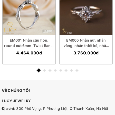
EM001 Nhẫn cầu hôn,
EM005 Nhẫn nữ, nhẫn
round cut 6mm, Twist Band,
vàng, nhẫn thiết kế, nhẫn
Lucy Jewelry
cầu hôn, nhẫn ổ 4.5mm,
4.464.000₫
3.760.000₫
nhẫn đính hôn - Lucy
Jewelry
VỀ CHÚNG TÔI
LUCY JEWELRY
Địa chỉ
: 300 Phố Vọng, P.Phương Liệt, Q.Thanh Xuân, Hà Nội