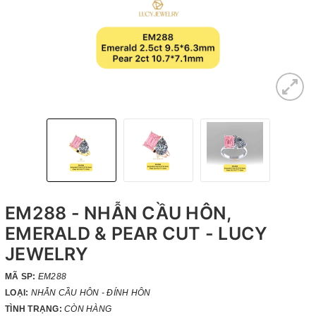
EM288 - NHẪN CẦU HÔN,
EMERALD & PEAR CUT - LUCY
JEWELRY
MÃ SP:
EM288
LOẠI:
NHẪN CẦU HÔN - ĐÍNH HÔN
TÌNH TRẠNG:
CÒN HÀNG