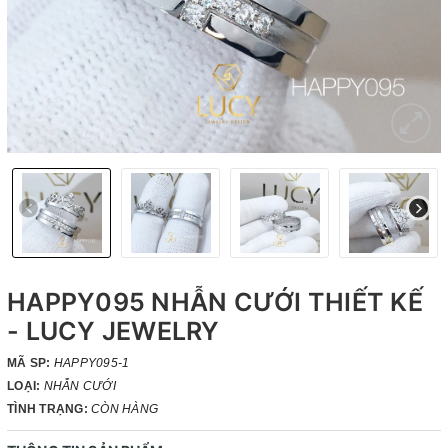
HAPPY095 NHẪN CƯỚI THIẾT KẾ
- LUCY JEWELRY
MÃ SP:
HAPPY095-1
LOẠI:
NHẪN CƯỚI
TÌNH TRẠNG:
CÒN HÀNG