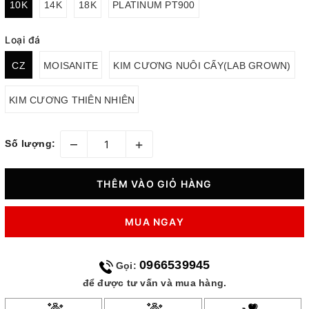
10K
14K
18K
PLATINUM PT900
Loại đá
CZ
MOISANITE
KIM CƯƠNG NUÔI CẤY(LAB GROWN)
KIM CƯƠNG THIÊN NHIÊN
–
+
Số lượng:
THÊM VÀO GIỎ HÀNG
MUA NGAY
0966539945
Gọi:
để được tư vấn và mua hàng.