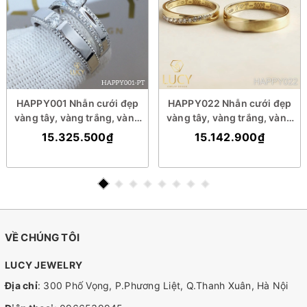
HAPPY001 Nhẫn cưới đẹp
HAPPY022 Nhẫn cưới đẹp
vàng tây, vàng trắng, vàng
vàng tây, vàng trắng, vàng
hồng 10k 14k 18k, Bạch Kim
hồng 10k 14k 18k, Bạch Kim
15.325.500₫
15.142.900₫
Platinum PT900 đính CZ,
Platinum PT900 đính CZ,
Moissanite, Kim cương -
Moissanite, Kim cương -
Lucy Jewelry
Lucy Jewelry
VỀ CHÚNG TÔI
LUCY JEWELRY
Địa chỉ
: 300 Phố Vọng, P.Phương Liệt, Q.Thanh Xuân, Hà Nội