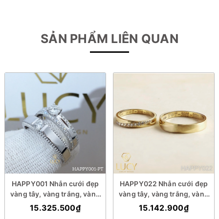
SẢN PHẨM LIÊN QUAN
HAPPY001 Nhẫn cưới đẹp
HAPPY022 Nhẫn cưới đẹp
vàng tây, vàng trắng, vàng
vàng tây, vàng trắng, vàng
hồng 10k 14k 18k, Bạch Kim
hồng 10k 14k 18k, Bạch Kim
15.325.500₫
15.142.900₫
Platinum PT900 đính CZ,
Platinum PT900 đính CZ,