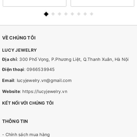
Moissanite, Kim cương -
Moissanite, Kim cương -
Lucy Jewelry
Lucy Jewelry
VỀ CHÚNG TÔI
LUCY JEWELRY
Địa chỉ
: 300 Phố Vọng, P.Phương Liệt, Q.Thanh Xuân, Hà Nội
Điện thoại
:
0966539945
Email
:
lucyjewelry.vn@gmail.com
Website
:
https://lucyjewelry.vn
KẾT NỐI VỚI CHÚNG TÔI
THÔNG TIN
- Chính sách mua hàng