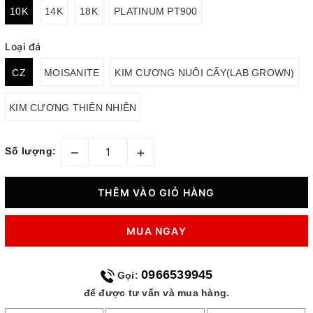
10K
14K
18K
PLATINUM PT900
Loại đá
CZ
MOISANITE
KIM CƯƠNG NUÔI CẤY(LAB GROWN)
KIM CƯƠNG THIÊN NHIÊN
–
+
Số lượng:
THÊM VÀO GIỎ HÀNG
MUA NGAY
0966539945
Gọi:
để được tư vấn và mua hàng.