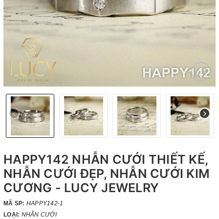
HAPPY142 NHẪN CƯỚI THIẾT KẾ,
NHẪN CƯỚI ĐẸP, NHẪN CƯỚI KIM
CƯƠNG - LUCY JEWELRY
MÃ SP:
HAPPY142-1
LOẠI:
NHẪN CƯỚI