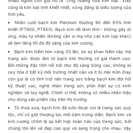
nhiều người còn gọi nó là "Ông hoàng của kim loại". Đây
cũng là kim loại tinh khiết nhất, xứng đáng là biểu tượng của
tình yêu.
Nhẫn cưới bạch kim Platinum thường 90 đến 95% tinh
khiết (PT900, PT950). Bạch kim rất lành tính - không gây dị
ứng, màu tự nhiên (không cần xi mạ như các kim loại khác)
sẽ làm tăng tối đa độ sáng của kim cương.
Bạch kim hiếm hơn vàng 30 lần, do sự khan hiếm này mà
trang sức được làm từ bạch kim thường có giá thành cao.
Bởi những đặc tính nổi trội như độ sáng bóng cao, không bị
oxy hóa ở bất kỳ môi trường nhiệt nào và ít bị mài mòn (hay
còn gọi là có tính trơ) nên trang sức bằng bạch kim đòi hỏi
kỹ thuật cao, nghệ nhân trang sức phải thật sự có kinh
nghiệm và tay nghề. Chính vì thế, không có nhiều nhãn hiệu
cho dòng sản phẩm này trên thị trường.
Từ thủa xưa, bạch kim đã luôn được coi là trang sức quý
tộc, chỉ có giới thượng lưu mới dám trưng diện. Bạch kim và
kim cương chính là sự kết hợp hoàn hảo của trang sức, bởi
chúng tôn lên vẻ đẹp cao quý và sang trọng cho nhau. Vậy