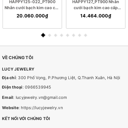
HAPPY125-022_PT900
HAPPY127_PT900 Nhẫn
Nhẫn cưới bạch kim cao cấp
cưới bạch kim cao cấp
Platinum 90% PT900
Platinum 90% PT900
20.060.000₫
14.464.000₫
VỀ CHÚNG TÔI
LUCY JEWELRY
Địa chỉ
: 300 Phố Vọng, P.Phương Liệt, Q.Thanh Xuân, Hà Nội
Điện thoại
:
0966539945
Email
:
lucyjewelry.vn@gmail.com
Website
:
https://lucyjewelry.vn
KẾT NỐI VỚI CHÚNG TÔI