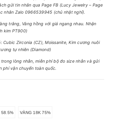
ách gửi tin nhắn qua Page FB (Lucy Jewelry – Page
oặc nhắn Zalo 0966539945 (chủ nhật nghỉ).
àng trắng, Vàng hồng với giá ngang nhau. Nhận
ạch kim PT900)
: Cubic Zirconia (CZ), Moissanite, Kim cương nuôi
cương tự nhiên (Diamond)
 trong lòng nhẫn, miễn phí bộ đo size nhẫn và gửi
n phí vận chuyển toàn quốc.
 58.5%
VÀNG 18K 75%