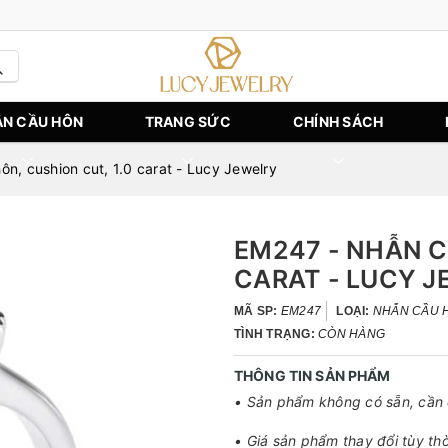
N CẦU HÔN
TRANG SỨC
CHÍNH SÁCH
n, cushion cut, 1.0 carat - Lucy Jewelry
EM247 - NHẪN C
CARAT - LUCY 
MÃ SP:
EM247
LOẠI:
NHẪN CẦU H
TÌNH TRẠNG:
CÒN HÀNG
THÔNG TIN SẢN PHẨM
• Sản phẩm không có sẵn, cần đ
• Giá sản phẩm thay đổi tùy thờ