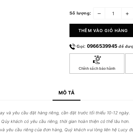
–
+
Số lượng:
THÊM VÀO GIỎ HÀNG
0966539945
Gọi:
để đượ
Chính sách bảo hành
MÔ TẢ
y và yêu cầu đặt hàng riêng, cần đặt trước tối thiểu 10-12 ngày.
Qúy khách có yêu cầu riêng, thời gian hoàn thiện có thể lâu hơn.
ay và yêu cầu riêng của đơn hàng, Quý khách vui lòng liên hệ Lucy 