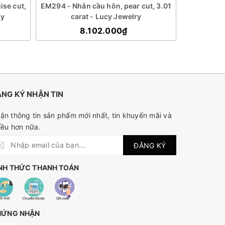
se cut,
EM294 - Nhẫn cầu hôn, pear cut, 3.01
EM292 - Nh
ry
carat - Lucy Jewelry
ca
8.102.000₫
NG KÝ NHẬN TIN
ận thông tin sản phẩm mới nhất, tin khuyến mãi và
iều hơn nữa.
ĐĂNG KÝ
NH THỨC THANH TOÁN
HỨNG NHẬN