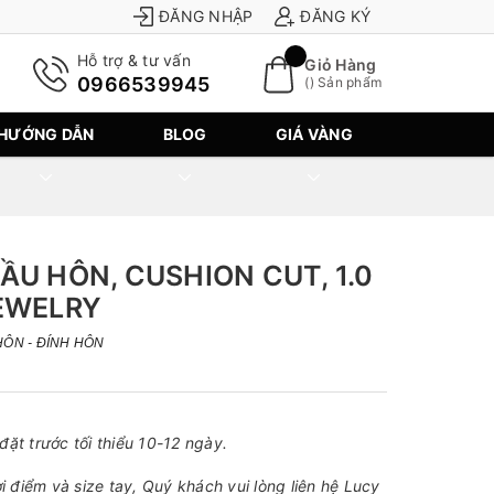
ĐĂNG NHẬP
ĐĂNG KÝ
Hỗ trợ & tư vấn
Giỏ Hàng
0966539945
(
) Sản phẩm
HƯỚNG DẪN
BLOG
GIÁ VÀNG
ẦU HÔN, CUSHION CUT, 1.0
JEWELRY
ÔN - ĐÍNH HÔN
ặt trước tối thiểu 10-12 ngày.
i điểm và size tay, Quý khách vui lòng liên hệ Lucy