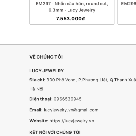
princess
EM297 - Nhẫn cầu hôn, round cut,
EM296 
elry
6.3mm - Lucy Jewelry
7.553.000₫
VỀ CHÚNG TÔI
LUCY JEWELRY
Địa chỉ
: 300 Phố Vọng, P.Phương Liệt, Q.Thanh Xuâ
Hà Nội
Điện thoại
:
0966539945
Email
:
lucyjewelry.vn@gmail.com
Website
:
https://lucyjewelry.vn
KẾT NỐI VỚI CHÚNG TÔI