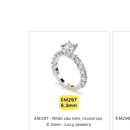
rt cut, 1.0
EM297 - Nhẫn cầu hôn, round cut,
EM296 
lry
6.3mm - Lucy Jewelry