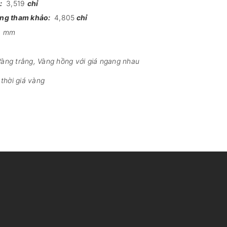
:
3,519
chỉ
ợng tham khảo:
4,805
chỉ
0 mm
àng trắng, Vàng hồng với giá ngang nhau
thời giá vàng