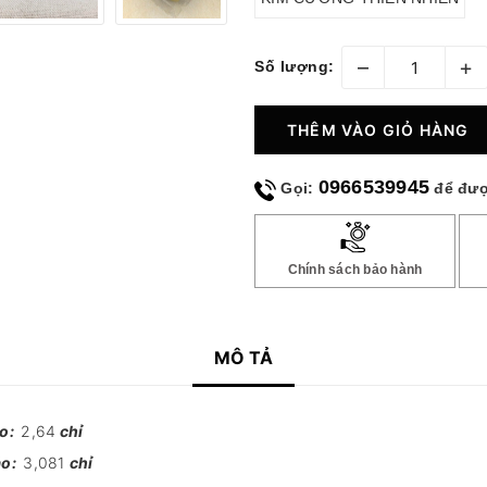
–
+
Số lượng:
THÊM VÀO GIỎ HÀNG
0966539945
Gọi:
để đượ
Chính sách bảo hành
MÔ TẢ
ảo:
2,64
chỉ
ảo:
3,081
chỉ