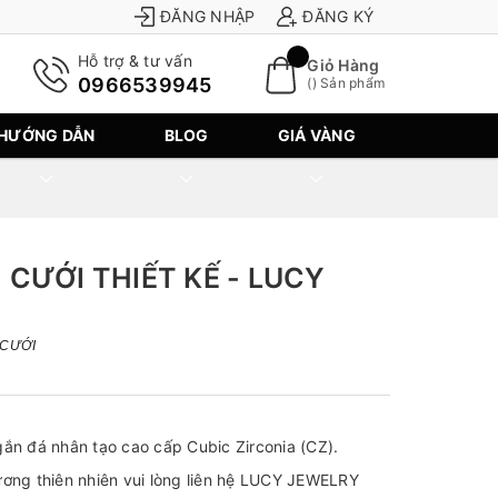
ĐĂNG NHẬP
ĐĂNG KÝ
Hỗ trợ & tư vấn
Giỏ Hàng
0966539945
(
) Sản phẩm
HƯỚNG DẪN
BLOG
GIÁ VÀNG
CƯỚI THIẾT KẾ - LUCY
 CƯỚI
gắn đá nhân tạo cao cấp Cubic Zirconia (CZ).
ng thiên nhiên vui lòng liên hệ LUCY JEWELRY