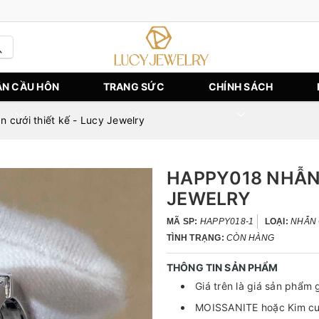
N CẦU HÔN
TRANG SỨC
CHÍNH SÁCH
cưới thiết kế - Lucy Jewelry
HAPPY018 NHẪN 
JEWELRY
MÃ SP:
HAPPY018-1
LOẠI:
NHẪN
TÌNH TRẠNG:
CÒN HÀNG
THÔNG TIN SẢN PHẨM
Giá trên là giá sản phẩm 
MOISSANITE hoặc Kim cươ