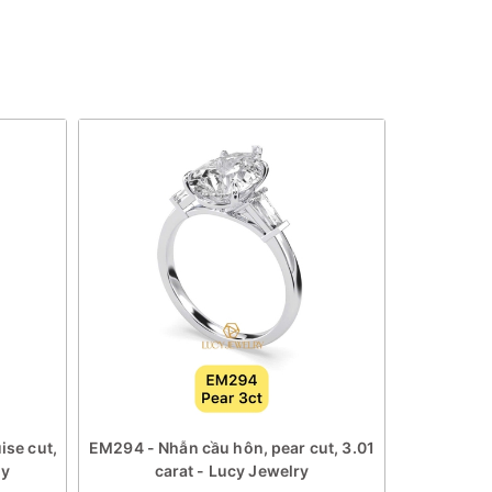
se cut,
EM294 - Nhẫn cầu hôn, pear cut, 3.01
EM293 - 
ry
carat - Lucy Jewelry
nhẫn vàng