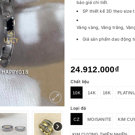
báo giá chi tiết.
SP thiết kế 3D theo size 
Vàng vàng, Vàng trắng, Vàn
Giá sản phẩm dao động tù
24.912.000₫
Chất liệu
10K
14K
18K
PLATIN
Loại đá
CZ
MOISANITE
KIM CƯ
KIM CƯƠNG THIÊN NHIÊN