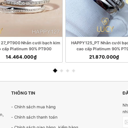
27_PT900 Nhẫn cưới bạch kim
HAPPY125_PT Nhẫn cưới bạ
o cấp Platinum 90% PT900
cao cấp Platinum 90% PT
14.464.000₫
21.870.000₫
THÔNG TIN
ĐĂ
Nh
- Chính sách mua hàng
nh
n,
- Chính sách thanh toán
- Chính sách giao hàng, kiểm hàng