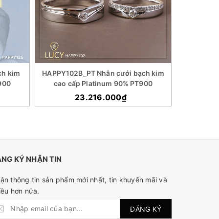
ch kim
HAPPY102B_PT Nhẫn cưới bạch kim
HAPPY001
900
cao cấp Platinum 90% PT900
cao cấp P
23.216.000₫
NG KÝ NHẬN TIN
ận thông tin sản phẩm mới nhất, tin khuyến mãi và
iều hơn nữa.
ĐĂNG KÝ