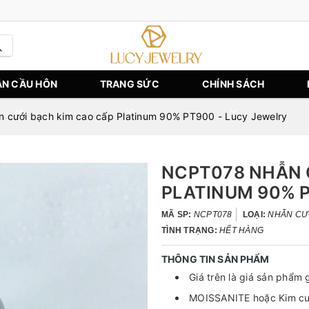
N CẦU HÔN
TRANG SỨC
CHÍNH SÁCH
cưới bạch kim cao cấp Platinum 90% PT900 - Lucy Jewelry
NCPT078 NHẪN 
PLATINUM 90% P
MÃ SP:
NCPT078
LOẠI:
NHẪN CƯ
TÌNH TRẠNG:
HẾT HÀNG
THÔNG TIN SẢN PHẨM
Giá trên là giá sản phẩm 
MOISSANITE hoặc Kim cươ