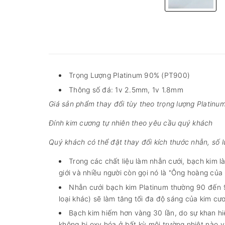
Trọng Lượng Platinum 90% (PT900)
Thông số đá: 1v 2.5mm, 1v 1.8mm
Giá sản phẩm thay đổi tùy theo trọng lượng Platinum
Đính kim cương tự nhiên theo yêu cầu quý khách
Quý khách có thể đặt thay đổi kích thước nhẫn, số 
Trong các chất liệu làm nhẫn cưới, bạch kim l
giới và nhiều người còn gọi nó là "Ông hoàng của k
Nhẫn cưới bạch kim Platinum thường 90 đến 9
loại khác) sẽ làm tăng tối đa độ sáng của kim cư
Bạch kim hiếm hơn vàng 30 lần, do sự khan hi
không bị oxy hóa ở bất kỳ môi trường nhiệt nào v