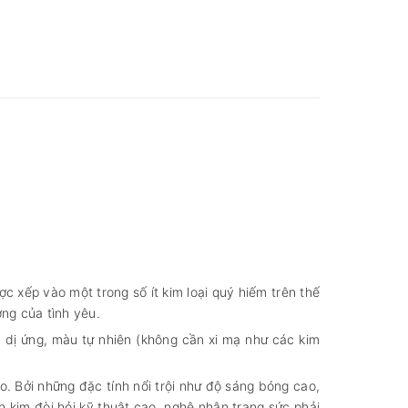
c xếp vào một trong số ít kim loại quý hiếm trên thế
ợng của tình yêu.
 dị ứng, màu tự nhiên (không cần xi mạ như các kim
. Bởi những đặc tính nổi trội như độ sáng bóng cao,
h kim đòi hỏi kỹ thuật cao, nghệ nhân trang sức phải