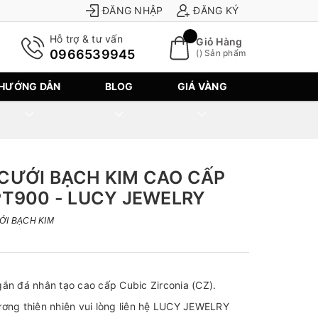
ĐĂNG NHẬP
ĐĂNG KÝ
Hỗ trợ & tư vấn
Giỏ Hàng
0966539945
(
) Sản phẩm
HƯỚNG DẪN
BLOG
GIÁ VÀNG
CƯỚI BẠCH KIM CAO CẤP
T900 - LUCY JEWELRY
ỚI BẠCH KIM
gắn đá nhân tạo cao cấp Cubic Zirconia (CZ).
ng thiên nhiên vui lòng liên hệ LUCY JEWELRY