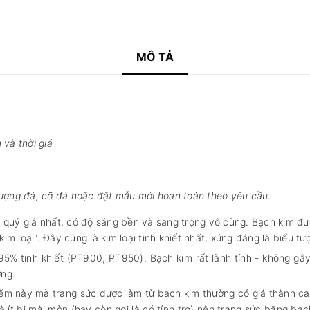
MÔ TẢ
 và thời giá
lượng đá, cỡ đá hoặc đặt mẫu mới hoàn toàn theo yêu cầu.
à quý giá nhất, có độ sáng bền và sang trọng vô cùng. Bạch kim đượ
im loại". Đây cũng là kim loại tinh khiết nhất, xứng đáng là biểu tư
5% tinh khiết (PT900, PT950). Bạch kim rất lành tính - không gây
ơng.
ếm này mà trang sức được làm từ bạch kim thường có giá thành cao
à ít bị mài mòn (hay còn gọi là có tính trơ) nên trang sức bằng bạc