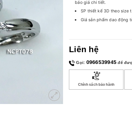
báo giá chi tiết.
SP thiết kế 3D theo size 
Giá sản phẩm dao động tù
Liên hệ
0966539945
Gọi:
để đượ
Chính sách bảo hành