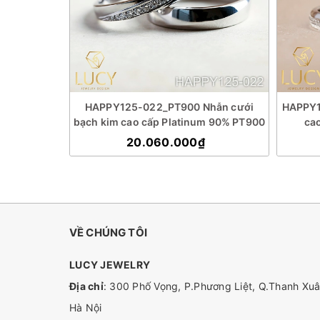
kim cao cấp
HAPPY125-022_PT900 Nhẫn cưới
HAPPY1
 vàng hồng
bạch kim cao cấp Platinum 90% PT900
ca
ry
20.060.000₫
VỀ CHÚNG TÔI
LUCY JEWELRY
Địa chỉ
: 300 Phố Vọng, P.Phương Liệt, Q.Thanh Xuâ
Hà Nội