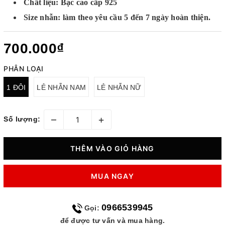
Chất liệu: Bạc cao cấp 925
Size nhẫn: làm theo yêu cầu 5 đến 7 ngày hoàn thiện.
700.000₫
PHÂN LOẠI
1 ĐÔI
LẺ NHẪN NAM
LẺ NHẪN NỮ
–
+
Số lượng:
THÊM VÀO GIỎ HÀNG
MUA NGAY
0966539945
Gọi:
để được tư vấn và mua hàng.