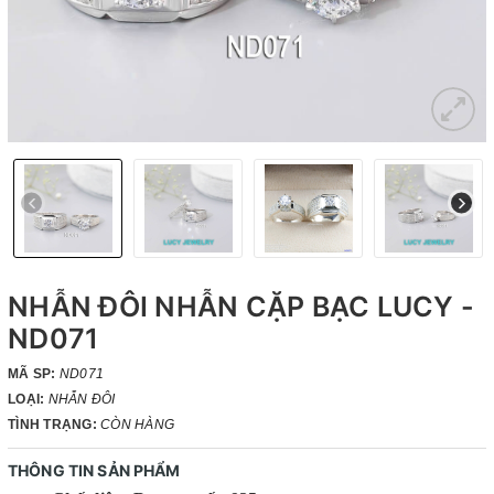
NHẪN ĐÔI NHẪN CẶP BẠC LUCY -
ND071
MÃ SP:
ND071
LOẠI:
NHẪN ĐÔI
TÌNH TRẠNG:
CÒN HÀNG
THÔNG TIN SẢN PHẨM